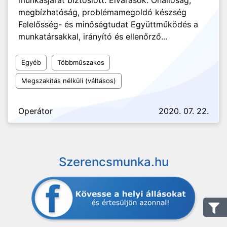
munkásjárat biztosíott. Elvárások: Önállóság,
megbízhatóság, problémamegoldó készség
Felelősség- és minőségtudat Együttműködés a
munkatársakkal, irányító és ellenőrző...
Egyéb
Többműszakos
Megszakítás nélküli (váltásos)
Operátor
2020. 07. 22.
Szerencsmunka.hu