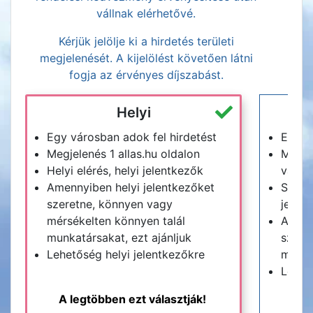
vállnak elérhetővé.
Kérjük jelölje ki a hirdetés területi
megjelenését. A kijelölést követően látni
fogja az érvényes díjszabást.
Helyi
Egy városban adok fel hirdetést
Egy m
Megjelenés 1 allas.hu oldalon
Megje
Helyi elérés, helyi jelentkezők
vagy a
Amennyiben helyi jelentkezőket
Széle
szeretne, könnyen vagy
jelen
mérsékelten könnyen talál
Amenn
munkatársakat, ezt ajánljuk
szeret
Lehetőség helyi jelentkezőkre
munkat
Lehet
A legtöbben ezt választják!
M