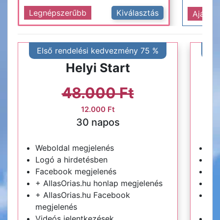
Legnépszerűbb
Kiválasztás
Ajánlot
Első rendelési kedvezmény 75 %
El
Helyi Start
48.000 Ft
12.000 Ft
30 napos
Weboldal megjelenés
We
Logó a hirdetésben
Log
Facebook megjelenés
Fa
+ AllasOrias.hu honlap megjelenés
+ A
+ AllasOrias.hu Facebook
+ A
megjelenés
me
Videós jelentkezések
Vid