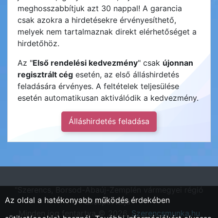
meghosszabbítjuk azt 30 nappal! A garancia
csak azokra a hirdetésekre érvényesíthető,
melyek nem tartalmaznak direkt elérhetőséget a
hirdetőhöz.
Az "
Első rendelési kedvezmény
" csak
újonnan
regisztrált cég
esetén, az első álláshirdetés
feladására érvényes. A feltételek teljesülése
esetén automatikusan aktiválódik a kedvezmény.
Álláshirdetés feladása
"Szerencs, Borsod-Abaúj-Zemplén vármegyei régió
Az oldal a hatékonyabb működés érdekében
állásportálja"
Minden jog fentartva © 2026.
Szerencsmunka.hu