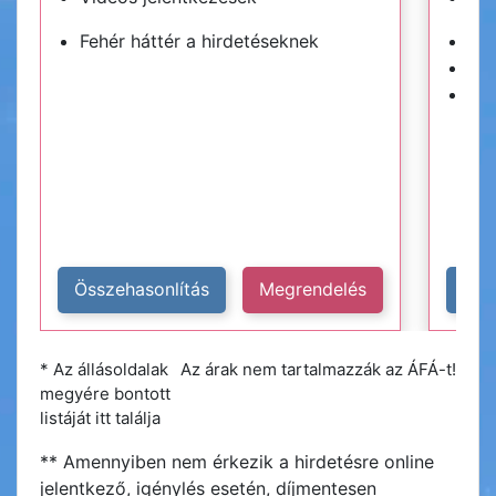
Fehér háttér a hirdetéseknek
Kék
Hir
Plu
Összehasonlítás
Megrendelés
Öss
* Az állásoldalak
Az árak nem tartalmazzák az ÁFÁ-t!
megyére bontott
listáját itt találja
** Amennyiben nem érkezik a hirdetésre online
jelentkező, igénylés esetén, díjmentesen