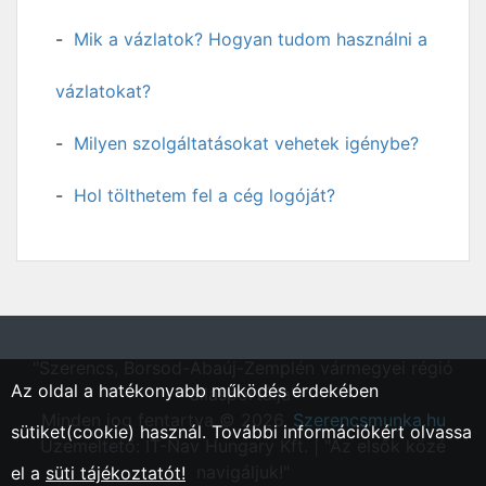
Mik a vázlatok? Hogyan tudom használni a
vázlatokat?
Milyen szolgáltatásokat vehetek igénybe?
Hol tölthetem fel a cég logóját?
"Szerencs, Borsod-Abaúj-Zemplén vármegyei régió
Az oldal a hatékonyabb működés érdekében
állásportálja"
Minden jog fentartva © 2026.
Szerencsmunka.hu
sütiket(cookie) használ. További információkért olvassa
Üzemeltető: IT-Nav Hungary Kft. | "Az elsők közé
navigáljuk!"
el a
süti tájékoztatót!