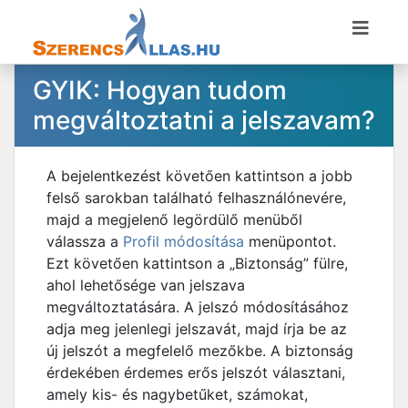
GYIK: Hogyan tudom
megváltoztatni a jelszavam?
A bejelentkezést követően kattintson a jobb
felső sarokban található felhasználónevére,
majd a megjelenő legördülő menüből
válassza a
Profil módosítása
menüpontot.
Ezt követően kattintson a „Biztonság” fülre,
ahol lehetősége van jelszava
megváltoztatására. A jelszó módosításához
adja meg jelenlegi jelszavát, majd írja be az
új jelszót a megfelelő mezőkbe. A biztonság
érdekében érdemes erős jelszót választani,
amely kis- és nagybetűket, számokat,