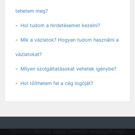
tehetem meg?
Hol tudom a hirdetésemet kezelni?
Mik a vázlatok? Hogyan tudom használni a
vázlatokat?
Milyen szolgáltatásokat vehetek igénybe?
Hol tölthetem fel a cég logóját?
"Szerencs, Borsod-Abaúj-Zemplén vármegyei régió