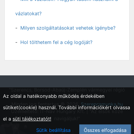
vázlatokat?
Milyen szolgáltatásokat vehetek igénybe?
Hol tölthetem fel a cég logóját?
"Szerencs, Borsod-Abaúj-Zemplén vármegyei régió
Az oldal a hatékonyabb működés érdekében
állásportálja"
Minden jog fentartva © 2026.
Szerencsmunka.hu
sütiket(cookie) használ. További információkért olvassa
Üzemeltető: IT-Nav Hungary Kft. | "Az elsők közé
navigáljuk!"
el a
süti tájékoztatót!
Sütik beállítása
Összes elfogadása